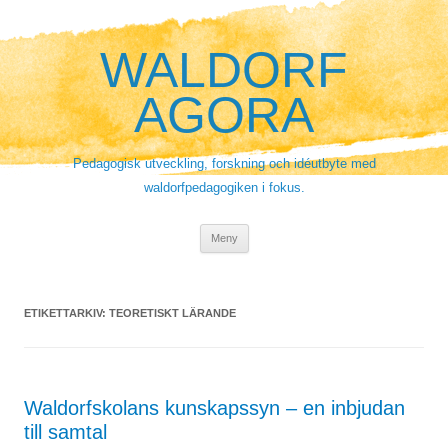
Hoppa
till
innehåll
WALDORF
AGORA
Pedagogisk utveckling, forskning och idéutbyte med
waldorfpedagogiken i fokus.
Meny
ETIKETTARKIV:
TEORETISKT LÄRANDE
Waldorfskolans kunskapssyn – en inbjudan
till samtal