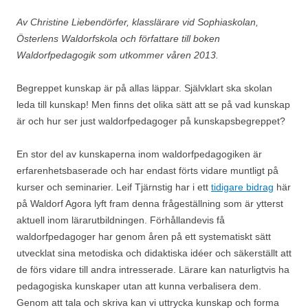
Av Christine Liebendörfer, klasslärare vid Sophiaskolan,
Österlens Waldorfskola och författare till boken
Waldorfpedagogik som utkommer våren 2013.
Begreppet kunskap är på allas läppar. Självklart ska skolan
leda till kunskap! Men finns det olika sätt att se på vad kunskap
är och hur ser just waldorfpedagoger på kunskapsbegreppet?
En stor del av kunskaperna inom waldorfpedagogiken är
erfarenhetsbaserade och har endast förts vidare muntligt på
kurser och seminarier. Leif Tjärnstig har i ett
tidigare bidrag
här
på Waldorf Agora lyft fram denna frågeställning som är ytterst
aktuell inom lärarutbildningen. Förhållandevis få
waldorfpedagoger har genom åren på ett systematiskt sätt
utvecklat sina metodiska och didaktiska idéer och säkerställt att
de förs vidare till andra intresserade. Lärare kan naturligtvis ha
pedagogiska kunskaper utan att kunna verbalisera dem.
Genom att tala och skriva kan vi uttrycka kunskap och forma