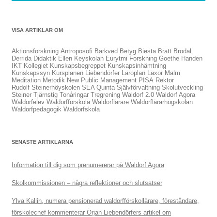
VISA ARTIKLAR OM
Aktionsforskning
Antroposofi
Barkved
Betyg
Biesta
Bratt
Brodal
Derrida
Didaktik
Ellen Keyskolan
Eurytmi
Forskning
Goethe
Handen
IKT
Kollegiet
Kunskapsbegreppet
Kunskapsinhämtning
Kunskapssyn
Kursplanen
Liebendörfer
Läroplan
Läxor
Malm
Meditation
Metodik
New Public Management
PISA
Rektor
Rudolf Steinerhöyskolen
SEA Quinta
Självförvaltning
Skolutveckling
Steiner
Tjärnstig
Tonåringar
Tregrening
Waldorf 2.0
Waldorf Agora
Waldorfelev
Waldorfförskola
Waldorflärare
Waldorflärarhögskolan
Waldorfpedagogik
Waldorfskola
SENASTE ARTIKLARNA
Information till dig som prenumererar på Waldorf Agora
Skolkommissionen – några reflektioner och slutsatser
Ylva Kallin, numera pensionerad waldorfförskollärare, föreståndare,
förskolechef kommenterar Örjan Liebendörfers artikel om