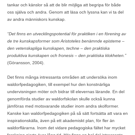
tankar och känslor så att de blir möjliga att begripa för både
oss själva och andra. Genom att läsa och lyssna kan vi ta del
av andra människors kunskap.
“Det finns en utvecklingspotential för praktiken i en förening av
de tre kunskapsformer som Aristoteles benämnde episteme –
den vetenskapliga kunskapen, techne – den praktiska
produktiva kunskapen och fronesis – den praktiska klokheten.”
(Göransson, 2004).
Det finns många intressanta områden att undersöka inom
waldorfpedagogiken, till exempel hur den konstnärliga
undervisningen möter och bidrar till elevernas lärande. En del
genomförda studier av waldorfskolan skulle också kunna
jämföras med motsvarande studier inom andra skolformer.
Kanske kan waldorfpedagogiken på så sätt fortsätta att vara en
inspirationskälla, även på ett akademiskt plan, för fler än
waldorflärarna. Inom det vidare pedagogiska fältet har mycket