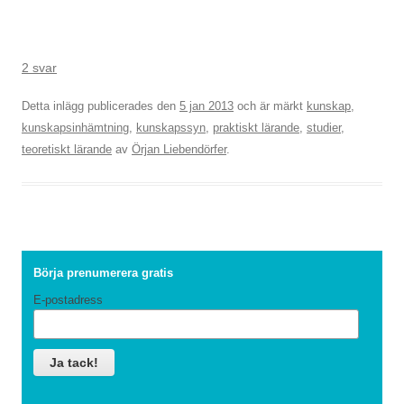
2 svar
Detta inlägg publicerades den
5 jan 2013
och är märkt
kunskap
,
kunskapsinhämtning
,
kunskapssyn
,
praktiskt lärande
,
studier
,
teoretiskt lärande
av
Örjan Liebendörfer
.
Börja prenumerera gratis
E-postadress