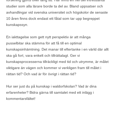
forskning gjorts över lång tid. Här finns en hel del intressanta
studier som alla lärare borde ta del av. Bland uppsatser och
avhandlingar vid svenska universitet och högskolor de senaste
10 åren finns dock endast ett fåtal som tar upp begreppet
kunskapssyn.
En iakttagelse som gett nytt perspektiv är att många
pusselbitar ska stämma för att få till en optimal
kunskapsinhämtning. Det manar till eftertanke i en värld där allt
ska gå fort, vara enkelt och tillrättalagt. Ger vi
kunskapsprocesserna tillräckligt med tid och utrymme, är målet
viktigare än vägen och kommer vi verkligen fram till målet i
rättan tid? Och vad är för övrigt i rättan tid?
Hur ser just du på kunskap i waldorfskolan? Vad är dina
erfarenheter? Bidra gärna till samtalet med ett inlägg i
kommentarsfältet!