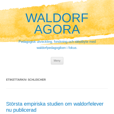
Hoppa
till
innehåll
WALDORF
AGORA
Pedagogisk utveckling, forskning och idéutbyte med
waldorfpedagogiken i fokus.
Meny
ETIKETTARKIV:
SCHLEICHER
Största empiriska studien om waldorfelever
nu publicerad