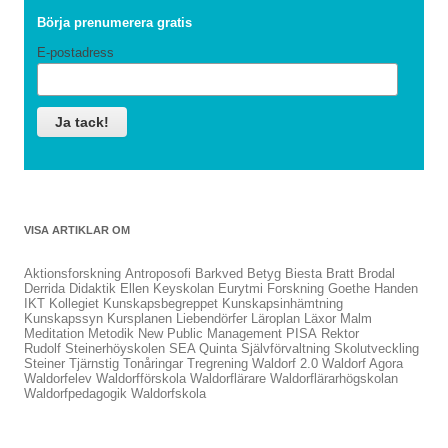
Börja prenumerera gratis
E-postadress
VISA ARTIKLAR OM
Aktionsforskning
Antroposofi
Barkved
Betyg
Biesta
Bratt
Brodal
Derrida
Didaktik
Ellen Keyskolan
Eurytmi
Forskning
Goethe
Handen
IKT
Kollegiet
Kunskapsbegreppet
Kunskapsinhämtning
Kunskapssyn
Kursplanen
Liebendörfer
Läroplan
Läxor
Malm
Meditation
Metodik
New Public Management
PISA
Rektor
Rudolf Steinerhöyskolen
SEA Quinta
Självförvaltning
Skolutveckling
Steiner
Tjärnstig
Tonåringar
Tregrening
Waldorf 2.0
Waldorf Agora
Waldorfelev
Waldorfförskola
Waldorflärare
Waldorflärarhögskolan
Waldorfpedagogik
Waldorfskola