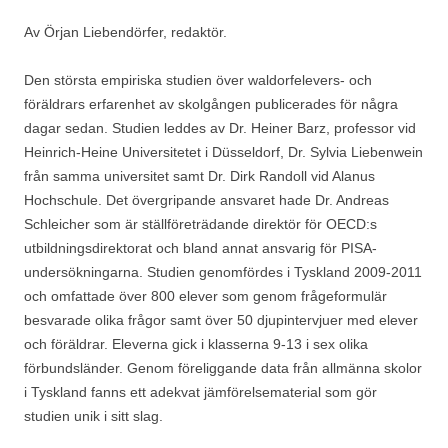
Av Örjan Liebendörfer, redaktör.
Den största empiriska studien över waldorfelevers- och
föräldrars erfarenhet av skolgången publicerades för några
dagar sedan. Studien leddes av Dr. Heiner Barz, professor vid
Heinrich-Heine Universitetet i Düsseldorf, Dr. Sylvia Liebenwein
från samma universitet samt Dr. Dirk Randoll vid Alanus
Hochschule. Det övergripande ansvaret hade Dr. Andreas
Schleicher som är ställföreträdande direktör för OECD:s
utbildningsdirektorat och bland annat ansvarig för PISA-
undersökningarna. Studien genomfördes i Tyskland 2009-2011
och omfattade över 800 elever som genom frågeformulär
besvarade olika frågor samt över 50 djupintervjuer med elever
och föräldrar. Eleverna gick i klasserna 9-13 i sex olika
förbundsländer. Genom föreliggande data från allmänna skolor
i Tyskland fanns ett adekvat jämförelsematerial som gör
studien unik i sitt slag.