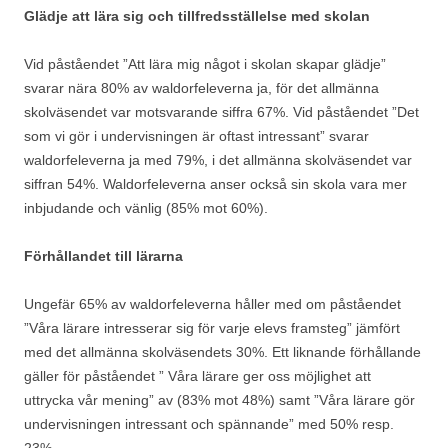
Glädje att lära sig och tillfredsställelse med skolan
Vid påståendet ”Att lära mig något i skolan skapar glädje”
svarar nära 80% av waldorfeleverna ja, för det allmänna
skolväsendet var motsvarande siffra 67%. Vid påståendet ”Det
som vi gör i undervisningen är oftast intressant” svarar
waldorfeleverna ja med 79%, i det allmänna skolväsendet var
siffran 54%. Waldorfeleverna anser också sin skola vara mer
inbjudande och vänlig (85% mot 60%).
Förhållandet till lärarna
Ungefär 65% av waldorfeleverna håller med om påståendet
”Våra lärare intresserar sig för varje elevs framsteg” jämfört
med det allmänna skolväsendets 30%. Ett liknande förhållande
gäller för påståendet ” Våra lärare ger oss möjlighet att
uttrycka vår mening” av (83% mot 48%) samt ”Våra lärare gör
undervisningen intressant och spännande” med 50% resp.