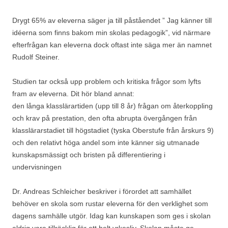
Drygt 65% av eleverna säger ja till påståendet ” Jag känner till
idéerna som finns bakom min skolas pedagogik”, vid närmare
efterfrågan kan eleverna dock oftast inte säga mer än namnet
Rudolf Steiner.
Studien tar också upp problem och kritiska frågor som lyfts
fram av eleverna. Dit hör bland annat:
den långa klasslärartiden (upp till 8 år) frågan om återkoppling
och krav på prestation, den ofta abrupta övergången från
klasslärarstadiet till högstadiet (tyska Oberstufe från årskurs 9)
och den relativt höga andel som inte känner sig utmanade
kunskapsmässigt och bristen på differentiering i
undervisningen
Dr. Andreas Schleicher beskriver i förordet att samhället
behöver en skola som rustar eleverna för den verklighet som
dagens samhälle utgör. Idag kan kunskapen som ges i skolan