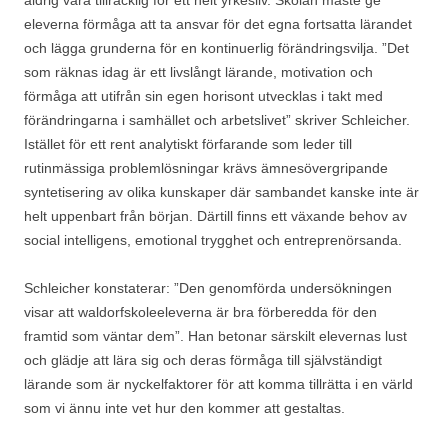
aldrig vara tillräcklig för ett helt yrkesliv. Skolan måste ge
eleverna förmåga att ta ansvar för det egna fortsatta lärandet
och lägga grunderna för en kontinuerlig förändringsvilja. ”Det
som räknas idag är ett livslångt lärande, motivation och
förmåga att utifrån sin egen horisont utvecklas i takt med
förändringarna i samhället och arbetslivet” skriver Schleicher.
Istället för ett rent analytiskt förfarande som leder till
rutinmässiga problemlösningar krävs ämnesövergripande
syntetisering av olika kunskaper där sambandet kanske inte är
helt uppenbart från början. Därtill finns ett växande behov av
social intelligens, emotional trygghet och entreprenörsanda.
Schleicher konstaterar: ”Den genomförda undersökningen
visar att waldorfskoleeleverna är bra förberedda för den
framtid som väntar dem”. Han betonar särskilt elevernas lust
och glädje att lära sig och deras förmåga till självständigt
lärande som är nyckelfaktorer för att komma tillrätta i en värld
som vi ännu inte vet hur den kommer att gestaltas.