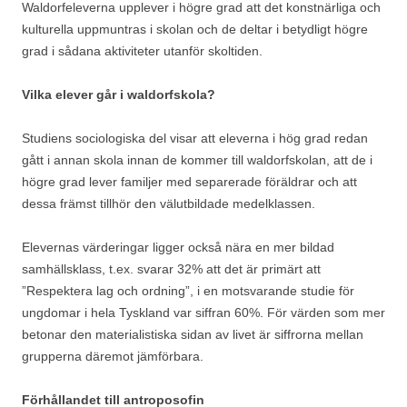
Waldorfeleverna upplever i högre grad att det konstnärliga och
kulturella uppmuntras i skolan och de deltar i betydligt högre
grad i sådana aktiviteter utanför skoltiden.
Vilka elever går i waldorfskola?
Studiens sociologiska del visar att eleverna i hög grad redan
gått i annan skola innan de kommer till waldorfskolan, att de i
högre grad lever familjer med separerade föräldrar och att
dessa främst tillhör den välutbildade medelklassen.
Elevernas värderingar ligger också nära en mer bildad
samhällsklass, t.ex. svarar 32% att det är primärt att
”Respektera lag och ordning”, i en motsvarande studie för
ungdomar i hela Tyskland var siffran 60%. För värden som mer
betonar den materialistiska sidan av livet är siffrorna mellan
grupperna däremot jämförbara.
Förhållandet till antroposofin