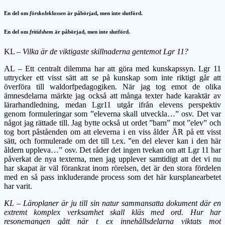
En del om
förskoleklass
en
är påbörjad, men inte slutförd.
En del om
fritidshem
är påbörjad, men inte slutförd.
KL –
Vilka är de viktigaste skillnaderna gentemot Lgr 11?
AL – Ett centralt dilemma har att göra med kunskapssyn. Lgr 11
uttrycker ett visst sätt att se på kunskap som inte riktigt går att
överföra till waldorfpedagogiken. När jag tog emot de olika
ämnesdelarna märkte jag också att många texter hade karaktär av
lärarhandledning, medan Lgr11 utgår ifrån elevens perspektiv
genom formuleringar som ”eleverna skall utveckla…” osv. Det var
något jag rättade till. Jag bytte också ut ordet ”barn” mot ”elev” och
tog bort påståenden om att eleverna i en viss ålder ÄR på ett visst
sätt, och formulerade om det till t.ex. ”en del elever kan i den här
åldern uppleva…” osv. Det råder det ingen tvekan om att Lgr 11 har
påverkat de nya texterna, men jag upplever samtidigt att det vi nu
har skapat är väl förankrat inom rörelsen, det är den stora fördelen
med en så pass inkluderande process som det här kursplanearbetet
har varit.
KL – Läroplaner är ju till sin natur sammansatta dokument där en
extremt komplex verksamhet skall kläs med ord. Hur har
resonemangen gått när t ex innehållsdelarna viktats mot