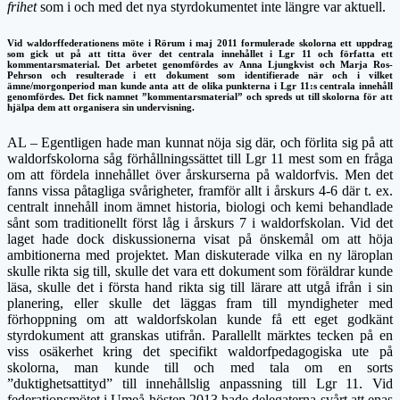
frihet
som i och med det nya styrdokumentet inte längre var aktuell.
Vid waldorffederationens möte i Rörum i maj 2011 formulerade skolorna ett uppdrag
som gick ut på att titta över det centrala innehållet i Lgr 11 och författa ett
kommentarsmaterial. Det arbetet genomfördes av Anna Ljungkvist och Marja Ros-
Pehrson och resulterade i ett dokument som identifierade när och i vilket
ämne/morgonperiod man kunde anta att de olika punkterna i Lgr 11:s centrala innehåll
genomfördes. Det fick namnet ”kommentarsmaterial” och spreds ut till skolorna för att
hjälpa dem att organisera sin undervisning.
AL – Egentligen hade man kunnat nöja sig där, och förlita sig på att
waldorfskolorna såg förhållningssättet till Lgr 11 mest som en fråga
om att fördela innehållet över årskurserna på waldorfvis. Men det
fanns vissa påtagliga svårigheter, framför allt i årskurs 4-6 där t. ex.
centralt innehåll inom ämnet historia, biologi och kemi behandlade
sånt som traditionellt först låg i årskurs 7 i waldorfskolan. Vid det
laget hade dock diskussionerna visat på önskemål om att höja
ambitionerna med projektet. Man diskuterade vilka en ny läroplan
skulle rikta sig till, skulle det vara ett dokument som föräldrar kunde
läsa, skulle det i första hand rikta sig till lärare att utgå ifrån i sin
planering, eller skulle det läggas fram till myndigheter med
förhoppning om att waldorfskolan kunde få ett eget godkänt
styrdokument att granskas utifrån. Parallellt märktes tecken på en
viss osäkerhet kring det specifikt waldorfpedagogiska ute på
skolorna, man kunde till och med tala om en sorts
”duktighetsattityd” till innehållslig anpassning till Lgr 11. Vid
federationsmötet i Umeå hösten 2013 hade delegaterna svårt att enas