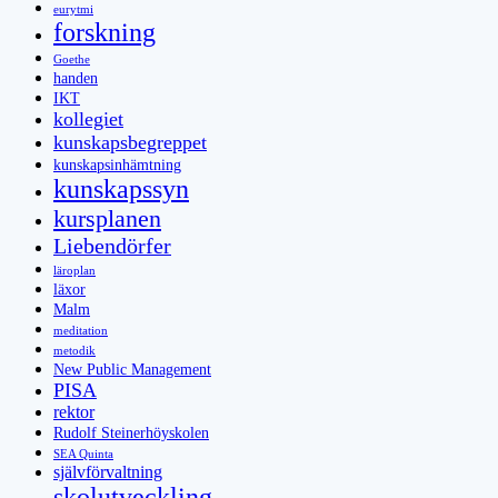
eurytmi
forskning
Goethe
handen
IKT
kollegiet
kunskapsbegreppet
kunskapsinhämtning
kunskapssyn
kursplanen
Liebendörfer
läroplan
läxor
Malm
meditation
metodik
New Public Management
PISA
rektor
Rudolf Steinerhöyskolen
SEA Quinta
självförvaltning
skolutveckling