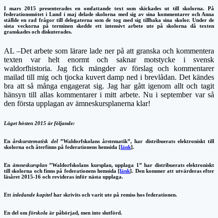
I mars 2015 presenterades en omfattande text som skickades ut till skolorna. På
federationsmötet i Lund i maj delade skolorna med sig av sina kommentarer och Anna
ställde en rad frågor till delegaterna som de tog med sig tillbaka sina skolor. Under de
sista veckorna på terminen skedde ett intensivt arbete ute på skolorna då texten
granskades och diskuterades.
AL –Det arbete som lärare lade ner på att granska och kommentera
texten var helt enormt och saknar motstycke i svensk
waldorfhistoria. Jag fick mängder av förslag och kommentarer
mailad till mig och tjocka kuvert damp ned i brevlådan. Det kändes
bra att så många engagerat sig. Jag har gått igenom allt och tagit
hänsyn till allas kommentarer i mitt arbete. Nu i september var så
den första upplagan av ämneskursplanerna klar!
Läget hösten 2015 är följande:
En
årskurstematisk del
”Waldorfskolans årstematik”, har distribuerats elektroniskt till
skolorna och återfinns på federationens hemsida [
länk
].
En
ämneskursplan
”Waldorfskolans kursplan, upplaga 1” har distribuerats elektroniskt
till skolorna och finns på federationens hemsida [
länk
]. Den kommer att utvärderas efter
läsåret 2015-16 och revideras inför nästa upplaga.
Ett
inledande kapitel
har skrivits och varit ute på remiss hos federationen.
En del om
förskola
är påbörjad, men inte slutförd.