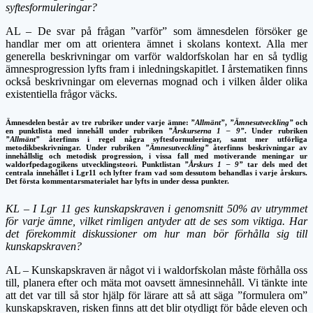
syftesformuleringar?
AL – De svar på frågan ”varför” som ämnesdelen försöker ge
handlar mer om att orientera ämnet i skolans kontext. Alla mer
generella beskrivningar om varför waldorfskolan har en så tydlig
ämnesprogression lyfts fram i inledningskapitlet. I årstematiken finns
också beskrivningar om elevernas mognad och i vilken ålder olika
existentiella frågor väcks.
Ämnesdelen består av tre rubriker under varje ämne:
”Allmänt”
,
”Ämnesutveckling”
och
en punktlista med innehåll under rubriken
”Å
rskurserna 1 – 9”
. Under rubriken
”Allmänt”
återfinns i regel några syftesformuleringar, samt mer utförliga
metodikbeskrivningar. Under rubriken
”Ämnesutveckling”
återfinns beskrivningar av
innehållslig och metodisk progression, i vissa fall med motiverande meningar ur
waldorfpedagogikens utvecklingsteori. Punktlistan
”Årskurs 1 – 9”
tar dels med det
centrala innehållet i Lgr11 och lyfter fram vad som dessutom behandlas i varje årskurs.
Det första kommentarsmaterialet har lyfts in under dessa punkter.
KL – I Lgr 11 ges kunskapskraven i genomsnitt 50% av utrymmet
för varje ämne, vilket rimligen antyder att de ses som viktiga. Har
det förekommit diskussioner om hur man bör förhålla sig till
kunskapskraven?
AL – Kunskapskraven är något vi i waldorfskolan måste förhålla oss
till, planera efter och mäta mot oavsett ämnesinnehåll. Vi tänkte inte
att det var till så stor hjälp för lärare att så att säga ”formulera om”
kunskapskraven, risken finns att det blir otydligt för både eleven och