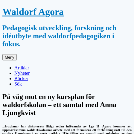
Hoppa
Waldorf Agora
till
innehåll
Pedagogisk utveckling, forskning och
idéutbyte med waldorfpedagogiken i
fokus.
Meny
Artiklar
Nyheter
Böcker
Sök
På väg mot en ny kursplan för
waldorfskolan – ett samtal med Anna
Ljungkvist
Läroplaner har diskuterats flitigt sedan införandet av Lgr 11. Agora kommer att
uppmärksamma waldorfskolornas arbete med att formulera ett förhållningssätt till den
statliga läroplanen i en serie artiklar. Här följer ett samtal med anledning av den