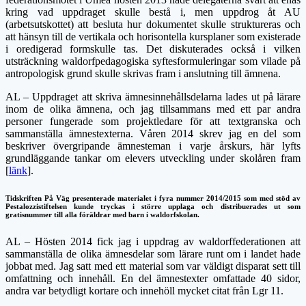
kring vad uppdraget skulle bestå i, men uppdrog åt AU
(arbetsutskottet) att besluta hur dokumentet skulle struktureras och
att hänsyn till de vertikala och horisontella kursplaner som existerade
i oredigerad formskulle tas. Det diskuterades också i vilken
utsträckning waldorfpedagogiska syftesformuleringar som vilade på
antropologisk grund skulle skrivas fram i anslutning till ämnena.
AL – Uppdraget att skriva ämnesinnehållsdelarna lades ut på lärare
inom de olika ämnena, och jag tillsammans med ett par andra
personer fungerade som projektledare för att textgranska och
sammanställa ämnestexterna. Våren 2014 skrev jag en del som
beskriver övergripande ämnesteman i varje årskurs, här lyfts
grundläggande tankar om elevers utveckling under skolåren fram
[
länk
].
Tidskriften På Väg presenterade materialet i fyra nummer 2014/2015 som med stöd av
Pestalozzistiftelsen kunde tryckas i större upplaga och distribuerades ut som
gratisnummer till alla föräldrar med barn i waldorfskolan.
AL – Hösten 2014 fick jag i uppdrag av waldorffederationen att
sammanställa de olika ämnesdelar som lärare runt om i landet hade
jobbat med. Jag satt med ett material som var väldigt disparat sett till
omfattning och innehåll. En del ämnestexter omfattade 40 sidor,
andra var betydligt kortare och innehöll mycket citat från Lgr 11.