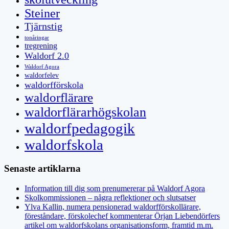
Steiner
Tjärnstig
tonåringar
tregrening
Waldorf 2.0
Waldorf Agora
waldorfelev
waldorfförskola
waldorflärare
waldorflärarhögskolan
waldorfpedagogik
waldorfskola
Senaste artiklarna
Information till dig som prenumererar på Waldorf Agora
Skolkommissionen – några reflektioner och slutsatser
Ylva Kallin, numera pensionerad waldorfförskollärare,
föreståndare, förskolechef kommenterar Örjan Liebendörfers
artikel om waldorfskolans organisationsform, framtid m.m.