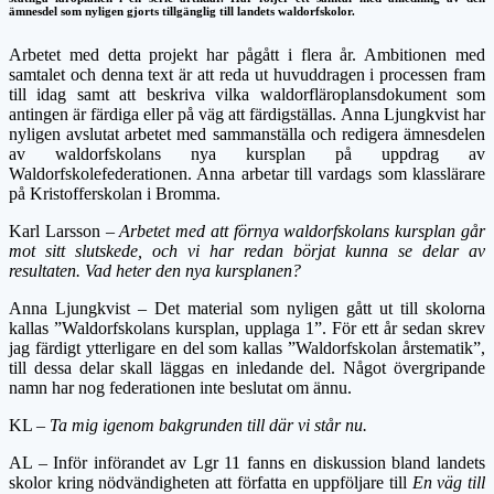
ämnesdel som nyligen gjorts tillgänglig till landets waldorfskolor.
Arbetet med detta projekt har pågått i flera år. Ambitionen med
samtalet och denna text är att reda ut huvuddragen i processen fram
till idag samt att beskriva vilka waldorfläroplansdokument som
antingen är färdiga eller på väg att färdigställas. Anna Ljungkvist har
nyligen avslutat arbetet med sammanställa och redigera ämnesdelen
av waldorfskolans nya kursplan på uppdrag av
Waldorfskolefederationen. Anna arbetar till vardags som klasslärare
på Kristofferskolan i Bromma.
Karl Larsson –
Arbetet med att förnya waldorfskolans kursplan går
mot sitt slutskede, och vi har redan börjat kunna se delar av
resultaten. Vad heter den nya kursplanen?
Anna Ljungkvist – Det material som nyligen gått ut till skolorna
kallas ”Waldorfskolans kursplan, upplaga 1”. För ett år sedan skrev
jag färdigt ytterligare en del som kallas ”Waldorfskolan årstematik”,
till dessa delar skall läggas en inledande del. Något övergripande
namn har nog federationen inte beslutat om ännu.
KL –
Ta mig igenom bakgrunden till där vi står nu.
AL – Inför införandet av Lgr 11 fanns en diskussion bland landets
skolor kring nödvändigheten att författa en uppföljare till
En väg till