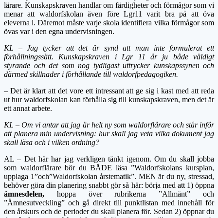
lärare. Kunskapskraven handlar om färdigheter och förmågor som vi
menar att waldorfskolan även före Lgr11 varit bra på att öva
eleverna i. Däremot måste varje skola identifiera vilka förmågor som
övas var i den egna undervisningen.
KL – Jag tycker att det är synd att man inte formulerat ett
förhållningssätt. Kunskapskraven i Lgr 11 är ju både väldigt
styrande och det som nog tydligast uttrycker kunskapssynen och
därmed skillnader i förhållande till waldorfpedagogiken.
– Det är klart att det vore ett intressant att ge sig i kast med att reda
ut hur waldorfskolan kan förhålla sig till kunskapskraven, men det är
ett annat arbete.
KL – Om vi antar att jag är helt ny som waldorflärare och står inför
att planera min undervisning: hur skall jag veta vilka dokument jag
skall läsa och i vilken ordning?
AL – Det här har jag verkligen tänkt igenom. Om du skall jobba
som waldorflärare bör du BÅDE läsa ”Waldorfskolans kursplan,
upplaga 1”och”Waldorfskolan årstematik”. MEN är du ny, stressad,
behöver göra din planering snabbt gör så här: börja med att 1) öppna
ämnesdelen
,
hoppa över rubrikerna ”Allmänt” och
”Ämnesutveckling” och gå direkt till punktlistan med innehåll för
den årskurs och de perioder du skall planera för. Sedan 2) öppnar du