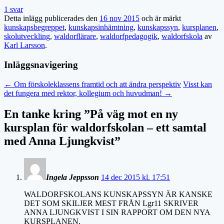
1 svar
Detta inlägg publicerades den
16 nov 2015
och är märkt
kunskapsbegreppet
,
kunskapsinhämtning
,
kunskapssyn
,
kursplanen
,
skolutveckling
,
waldorflärare
,
waldorfpedagogik
,
waldorfskola
av
Karl Larsson
.
Inläggsnavigering
←
Om förskoleklassens framtid och att ändra perspektiv
Visst kan
det fungera med rektor, kollegium och huvudman!
→
En tanke kring ”
På väg mot en ny
kursplan för waldorfskolan – ett samtal
med Anna Ljungkvist
”
Ingela Jeppsson
14 dec 2015 kl. 17:51
WALDORFSKOLANS KUNSKAPSSYN ÄR KANSKE
DET SOM SKILJER MEST FRÅN Lgr11 SKRIVER
ANNA LJUNGKVIST I SIN RAPPORT OM DEN NYA
KURSPLANEN.