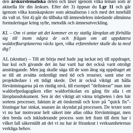
den
årskurstematiska
delen och läser igenom vilka teman som är
aktuella för din årskurs. Efter det 3) öppnar du
Lgr 11
och går
igenom vilka kunskapskrav som aktualiseras i och med det innehåll
du valt ut. Sist 4) går du tillbaka till ämnesdelens inledande allmänna
formuleringar kring syfte, metodik och ämnesutveckling.
KL – Om vi antar att det kommer en ny statlig läroplan att förhålla
sig till inom några år och frågan om att uppdatera
waldorfkursplanerna väcks igen, vilka erfarenheter skulle du ta med
dig?
AL (skrattar) – Till att börja med hade jag tackat nej till uppdraget,
hur kul och givande det än har varit har det också varit otroligt
ansträngande. Men jag skulle säga till de som åtog sig uppdraget att
se till att avsätta ordentligt med tid och resurser, samt utse en
projektledare i ett tidigt skede. Det är också viktigt att hålla
förväntningarna på en rimlig nivå, till exempel ”definierar” man inte
waldorfpedagogiken eller waldorfskolan en gång för alla i ett
läroplansdokument. Sen är det viktigt att värna trögheten i den här
sortens processer, faktum är att önskemål och krav på ”quick fix”-
lösningar har sinkat, snarare än skyndat på processen. De texter som
vi nu har motsvarar helt säkert inte allas olika förväntningar, men
den breda och inkluderande process som lett fram till dem har i
vilket fall säkerställt att det vi nu har är förankrat i verksamheternas
verkliga behov.