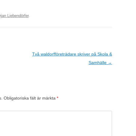
rjan Liebendörfer
.
Två waldorfföreträdare skriver på Skola &
Samhälle
→
s.
Obligatoriska fält är märkta
*