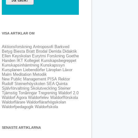
VISA ARTIKLAR OM
Aktionsforskning
Antroposofi
Barkved
Betyg
Biesta
Bratt
Brodal
Derrida
Didaktik
Ellen Keyskolan
Eurytmi
Forskning
Goethe
Handen
IKT
Kollegiet
Kunskapsbegreppet
Kunskapsinhämtning
Kunskapssyn
Kursplanen
Liebendörfer
Läroplan
Läxor
Malm
Meditation
Metodik
New Public Management
PISA
Rektor
Rudolf Steinerhöyskolen
SEA Quinta
Självförvaltning
Skolutveckling
Steiner
Tjärnstig
Tonåringar
Tregrening
Waldorf 2.0
Waldorf Agora
Waldorfelev
Waldorfförskola
Waldorflärare
Waldorflärarhögskolan
Waldorfpedagogik
Waldorfskola
SENASTE ARTIKLARNA