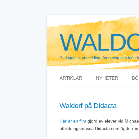
Hoppa
till
innehåll
WALDO
Pedagogisk utveckling, forskning och idéut
ARTIKLAR
NYHETER
BÖ
Waldorf på Didacta
Här är en film
gjord av elever vid Michae
utbildningsmässa Didacta som ägde rum i 