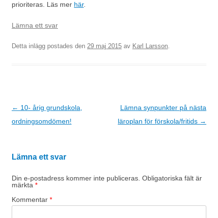
prioriteras. Läs mer
här
.
Lämna ett svar
Detta inlägg postades den
29 maj 2015
av
Karl Larsson
.
Inläggsnavigering
←
10- årig grundskola,
Lämna synpunkter på nästa
ordningsomdömen!
läroplan för förskola/fritids
→
Lämna ett svar
Din e-postadress kommer inte publiceras.
Obligatoriska fält är
märkta
*
Kommentar
*