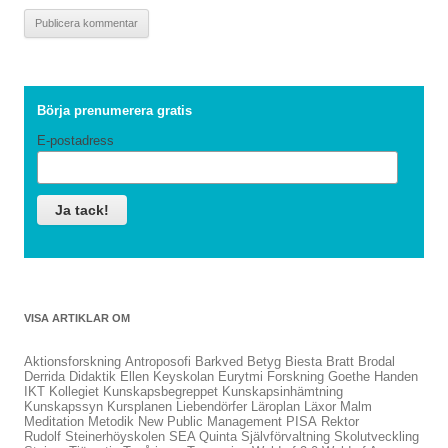
Börja prenumerera gratis
E-postadress
VISA ARTIKLAR OM
Aktionsforskning
Antroposofi
Barkved
Betyg
Biesta
Bratt
Brodal
Derrida
Didaktik
Ellen Keyskolan
Eurytmi
Forskning
Goethe
Handen
IKT
Kollegiet
Kunskapsbegreppet
Kunskapsinhämtning
Kunskapssyn
Kursplanen
Liebendörfer
Läroplan
Läxor
Malm
Meditation
Metodik
New Public Management
PISA
Rektor
Rudolf Steinerhöyskolen
SEA Quinta
Självförvaltning
Skolutveckling