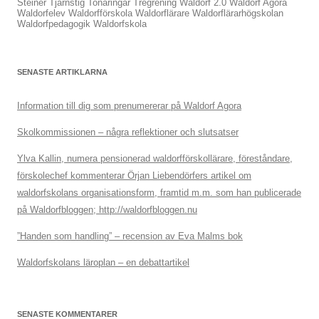
Steiner
Tjärnstig
Tonåringar
Tregrening
Waldorf 2.0
Waldorf Agora
Waldorfelev
Waldorfförskola
Waldorflärare
Waldorflärarhögskolan
Waldorfpedagogik
Waldorfskola
SENASTE ARTIKLARNA
Information till dig som prenumererar på Waldorf Agora
Skolkommissionen – några reflektioner och slutsatser
Ylva Kallin, numera pensionerad waldorfförskollärare, föreståndare,
förskolechef kommenterar Örjan Liebendörfers artikel om
waldorfskolans organisationsform, framtid m.m. som han publicerade
på Waldorfbloggen; http://waldorfbloggen.nu
”Handen som handling” – recension av Eva Malms bok
Waldorfskolans läroplan – en debattartikel
SENASTE KOMMENTARER