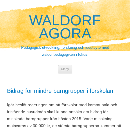
Hoppa
till
innehåll
WALDORF
AGORA
Pedagogisk utveckling, forskning och idéutbyte med
waldorfpedagogiken i fokus.
Meny
Bidrag för mindre barngrupper i förskolan
Igår beslöt regeringen om att förskolor med kommunala och
fristående huvudmän skall kunna ansöka om bidrag för
minskade barngrupper från hösten 2015. Varje minskning
motsvaras av 30.000 kr, de största barngrupperna kommer att