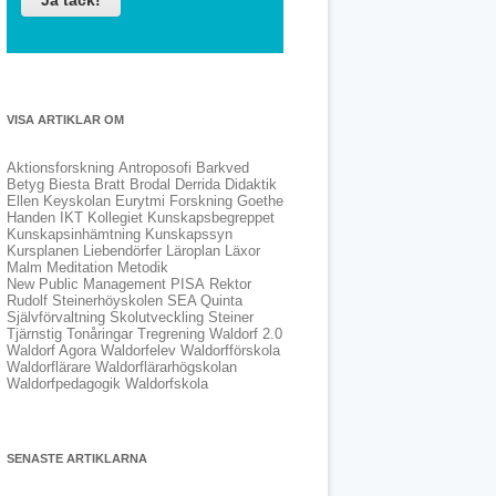
VISA ARTIKLAR OM
Aktionsforskning
Antroposofi
Barkved
Betyg
Biesta
Bratt
Brodal
Derrida
Didaktik
Ellen Keyskolan
Eurytmi
Forskning
Goethe
Handen
IKT
Kollegiet
Kunskapsbegreppet
Kunskapsinhämtning
Kunskapssyn
Kursplanen
Liebendörfer
Läroplan
Läxor
Malm
Meditation
Metodik
New Public Management
PISA
Rektor
Rudolf Steinerhöyskolen
SEA Quinta
Självförvaltning
Skolutveckling
Steiner
Tjärnstig
Tonåringar
Tregrening
Waldorf 2.0
Waldorf Agora
Waldorfelev
Waldorfförskola
Waldorflärare
Waldorflärarhögskolan
Waldorfpedagogik
Waldorfskola
SENASTE ARTIKLARNA