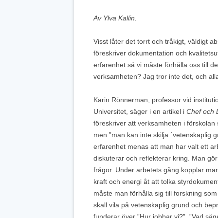
Av Ylva Kallin.
Visst låter det torrt och tråkigt, väldigt
föreskriver dokumentation och kvalitets
erfarenhet så vi måste förhålla oss till d
verksamheten? Jag tror inte det, och alla
Karin Rönnerman, professor vid institut
Universitet, säger i en artikel i
Chef och 
föreskriver att verksamheten i förskolan
men ”man kan inte skilja ´vetenskaplig 
erfarenhet menas att man har valt ett a
diskuterar och reflekterar kring. Man gör 
frågor. Under arbetets gång kopplar man
kraft och energi åt att tolka styrdokumen
måste man förhålla sig till forskning som
skall vila på vetenskaplig grund och bep
funderar över ”Hur jobbar vi?” ”Vad säg