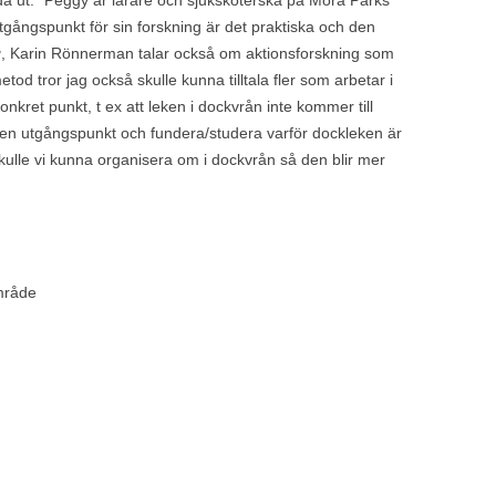
a ut.” Peggy är lärare och sjuksköterska på Mora Parks
ångspunkt för sin forskning är det praktiska och den
g
, Karin Rönnerman talar också om aktionsforskning som
od tror jag också skulle kunna tilltala fler som arbetar i
ret punkt, t ex att leken i dockvrån inte kommer till
m en utgångspunkt och fundera/studera varför dockleken är
skulle vi kunna organisera om i dockvrån så den blir mer
område