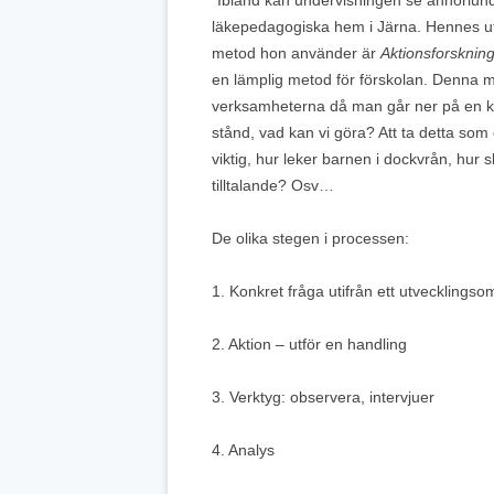
”Ibland kan undervisningen se annorlund
läkepedagogiska hem i Järna. Hennes utg
metod hon använder är
Aktionsforsknin
en lämplig metod för förskolan. Denna met
verksamheterna då man går ner på en konk
stånd, vad kan vi göra? Att ta detta so
viktig, hur leker barnen i dockvrån, hur 
tilltalande? Osv…
De olika stegen i processen:
1. Konkret fråga utifrån ett utvecklings
2. Aktion – utför en handling
3. Verktyg: observera, intervjuer
4. Analys