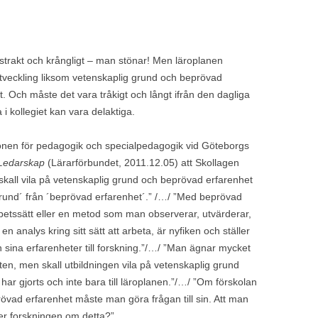
 abstrakt och krångligt – man stönar! Men läroplanen
utveckling liksom vetenskaplig grund och beprövad
et. Och måste det vara tråkigt och långt ifrån den dagliga
 i kollegiet kan vara delaktiga.
ionen för pedagogik och specialpedagogik vid Göteborgs
Ledarskap
(Lärarförbundet, 2011.12.05) att Skollagen
 skall vila på vetenskaplig grund och beprövad erfarenhet
grund´ från ´beprövad erfarenhet´.” /…/ ”Med beprövad
rbetssätt eller en metod som man observerar, utvärderar,
en analys kring sitt sätt att arbeta, är nyfiken och ställer
 sina erfarenheter till forskning.”/…/ ”Man ägnar mycket
ten, men skall utbildningen vila på vetenskaplig grund
 har gjorts och inte bara till läroplanen.”/…/ ”Om förskolan
rövad erfarenhet måste man göra frågan till sin. Att man
er forskningen om detta?”.