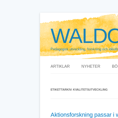
Hoppa
till
innehåll
WALDO
Pedagogisk utveckling, forskning och idéut
ARTIKLAR
NYHETER
BÖ
ETIKETTARKIV:
KVALITETSUTVECKLING
Aktionsforskning passar i 