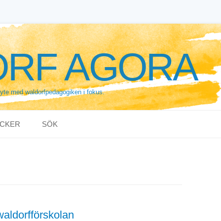
RF AGORA
byte med waldorfpedagogiken i fokus.
CKER
SÖK
waldorfförskolan