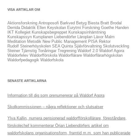
VISA ARTIKLAR OM
Aktionsforskning
Antroposofi
Barkved
Betyg
Biesta
Bratt
Brodal
Derrida
Didaktik
Ellen Keyskolan
Eurytmi
Forskning
Goethe
Handen
IKT
Kollegiet
Kunskapsbegreppet
Kunskapsinhämtning
Kunskapssyn
Kursplanen
Liebendörfer
Läroplan
Läxor
Malm
Meditation
Metodik
New Public Management
PISA
Rektor
Rudolf Steinerhöyskolen
SEA Quinta
Självförvaltning
Skolutveckling
Steiner
Tjärnstig
Tonåringar
Tregrening
Waldorf 2.0
Waldorf Agora
Waldorfelev
Waldorfförskola
Waldorflärare
Waldorflärarhögskolan
Waldorfpedagogik
Waldorfskola
SENASTE ARTIKLARNA
Information till dig som prenumererar på Waldorf Agora
Skolkommissionen – några reflektioner och slutsatser
Ylva Kallin, numera pensionerad waldorfförskollärare, föreståndare,
förskolechef kommenterar Örjan Liebendörfers artikel om
waldorfskolans organisationsform, framtid m.m. som han publicerade