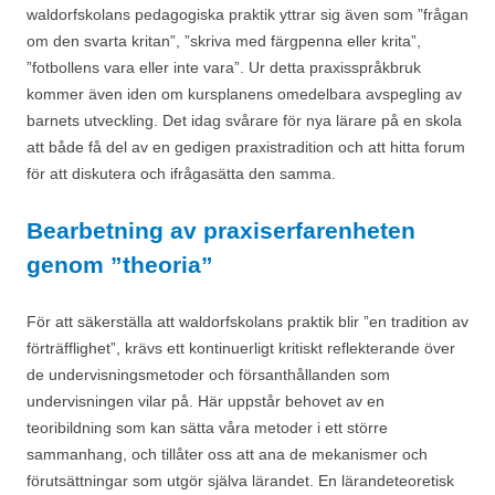
waldorfskolans pedagogiska praktik yttrar sig även som ”frågan
om den svarta kritan”, ”skriva med färgpenna eller krita”,
”fotbollens vara eller inte vara”. Ur detta praxisspråkbruk
kommer även iden om kursplanens omedelbara avspegling av
barnets utveckling. Det idag svårare för nya lärare på en skola
att både få del av en gedigen praxistradition och att hitta forum
för att diskutera och ifrågasätta den samma.
Bearbetning av praxiserfarenheten
genom ”theoria”
För att säkerställa att waldorfskolans praktik blir ”en tradition av
förträfflighet”, krävs ett kontinuerligt kritiskt reflekterande över
de undervisningsmetoder och försanthållanden som
undervisningen vilar på. Här uppstår behovet av en
teoribildning som kan sätta våra metoder i ett större
sammanhang, och tillåter oss att ana de mekanismer och
förutsättningar som utgör själva lärandet. En lärandeteoretisk