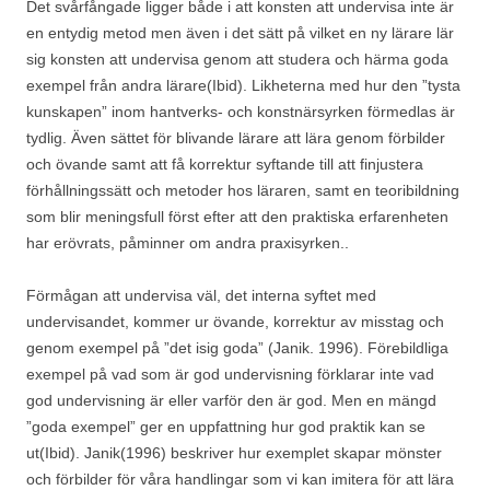
Det svårfångade ligger både i att konsten att undervisa inte är
en entydig metod men även i det sätt på vilket en ny lärare lär
sig konsten att undervisa genom att studera och härma goda
exempel från andra lärare(Ibid). Likheterna med hur den ”tysta
kunskapen” inom hantverks- och konstnärsyrken förmedlas är
tydlig. Även sättet för blivande lärare att lära genom förbilder
och övande samt att få korrektur syftande till att finjustera
förhållningssätt och metoder hos läraren, samt en teoribildning
som blir meningsfull först efter att den praktiska erfarenheten
har erövrats, påminner om andra praxisyrken..
Förmågan att undervisa väl, det interna syftet med
undervisandet, kommer ur övande, korrektur av misstag och
genom exempel på ”det isig goda” (Janik. 1996). Förebildliga
exempel på vad som är god undervisning förklarar inte vad
god undervisning är eller varför den är god. Men en mängd
”goda exempel” ger en uppfattning hur god praktik kan se
ut(Ibid). Janik(1996) beskriver hur exemplet skapar mönster
och förbilder för våra handlingar som vi kan imitera för att lära