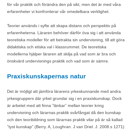
för vår praktik och förändra den på sikt, men det är med våra
erfarenheter vi konfronterar vår omedelbara verklighet.
Teorier används i syfte att skapa distans och perspektiv på
erfarenheterna. Läraren behöver därför öva sig i att använda
teoretiska modeller för att betrakta sin undervisning, till att göra
didaktiska och etiska val i klassrummet. De teoretiska
modellerna hjälper läraren att skilja på vad som är bra och
önskvärd undervisnings praktik och vad som är sämre.
Praxiskunskapernas natur
Det är möjligt att jämföra lärarens yrkeskunnande med andra
yrkesgruppers där yrket grundar sig i en praxiskunskap. Dock
är arbetet med att finna ”länkar” mellan teorier kring
undervisning och lärarnas praktik svårfångat då den kunskap
och den teoribildning som lärarnas praktik vilar på är så kallad
”tyst kunskap” (Berry. A, Loughran. J van Driel. J. 2008.s 1271)