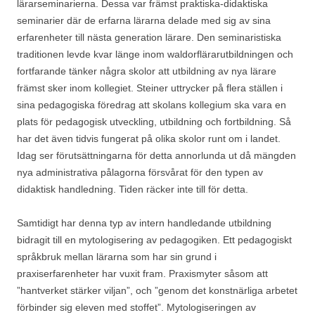
lärarseminarierna. Dessa var främst praktiska-didaktiska
seminarier där de erfarna lärarna delade med sig av sina
erfarenheter till nästa generation lärare. Den seminaristiska
traditionen levde kvar länge inom waldorflärarutbildningen och
fortfarande tänker några skolor att utbildning av nya lärare
främst sker inom kollegiet. Steiner uttrycker på flera ställen i
sina pedagogiska föredrag att skolans kollegium ska vara en
plats för pedagogisk utveckling, utbildning och fortbildning. Så
har det även tidvis fungerat på olika skolor runt om i landet.
Idag ser förutsättningarna för detta annorlunda ut då mängden
nya administrativa pålagorna försvårat för den typen av
didaktisk handledning. Tiden räcker inte till för detta.
Samtidigt har denna typ av intern handledande utbildning
bidragit till en mytologisering av pedagogiken. Ett pedagogiskt
språkbruk mellan lärarna som har sin grund i
praxiserfarenheter har vuxit fram. Praxismyter såsom att
”hantverket stärker viljan”, och ”genom det konstnärliga arbetet
förbinder sig eleven med stoffet”. Mytologiseringen av