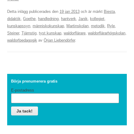
Detta inlägg publicerades den
19 jan 2013
och är märkt
Biesta
,
didaktik
,
Goethe
,
handledning
,
hantverk
,
Janik
,
kollegiet
,
kunskapssyn
,
människokunskap
,
Martinskolan
,
metodik
,
Ryle
,
Steiner
,
Tjärnstig
,
tyst kunskap
,
waldorflärare
,
waldorflärarhögskolan
,
waldorfpedagogik
av
Örjan Liebendörfer
.
Börja prenumerera gratis
E-postadress