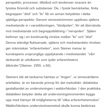
perspektiv, processer, tillstånd och tendenser snarare än
fysiska föremål och substanser. De, i fysisk bemärkelse, finita
begreppen ”död” och ”liv” får en annan betydelse i detta
själsliga perspektiv. Genom sinnesströmmen upplöses själens
medvetande in i varseblivningen, ”blodpolen”, för att återvända
mot medvetande och begreppsbildning i ”nervpolen”. Själen
befinner sig i en kontinuerlig rörelse mellan ”liv” och ”död”.
Denna ständigt fluktuerade, själens och medvetandets rörelser,
ger människan ”erfarenheten”, som Steiner menar är
kunskapens ursprungliga uppdykande i medvetandet.
“vårt
tänkande är uttolkaren som tyder erfarenhetens
åtbörder”
(Steiner, 1955. s.66).
Steiners idé att tankarna hämtas ur ”tingen”, ur sinnevärldens
artefakter, är en bärande princip för det metodiskt- didaktiska
gestaltandet av undervisningen i waldorfskolan. I den praktiska
didaktiken betyder detta att undervisningsmomenten byggs
upp med hänsyn till möjligheterna till ”olika erfarenhetsmodus”.
Waldorfskolans undervisningsmetod skulle kunna beskrivas