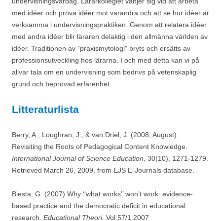
undervisningsvardag. Lärarkollegiet vänjer sig vid att arbeta
med idéer och pröva idéer mot varandra och att se hur idéer är
verksamma i undervisningspraktiken. Genom att relatera idéer
med andra idéer blir läraren delaktig i den allmänna världen av
idéer. Traditionen av ”praxismytologi” bryts och ersätts av
professionsutveckling hos lärarna. I och med detta kan vi på
allvar tala om en undervisning som bedrivs på vetenskaplig
grund och beprövad erfarenhet.
Litteraturlista
Berry, A., Loughran, J., & van Driel, J. (2008, August).
Revisiting the Roots of Pedagogical Content Knowledge.
International Journal of Science Education
, 30(10), 1271-1279.
Retrieved March 26, 2009, from EJS E-Journals database.
Biesta, G. (2007) Why ‘‘what works’’ won’t work: evidence-
based practice and the democratic deficit in educational
research.
Educational Theori.
Vol.57/1.2007