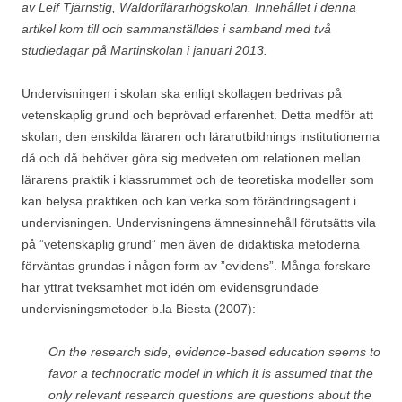
av Leif Tjärnstig, Waldorflärarhögskolan.
Innehållet i denna
artikel kom till och sammanställdes i samband med två
studiedagar på Martinskolan i januari 2013.
Undervisningen i skolan ska enligt skollagen bedrivas på
vetenskaplig grund och beprövad erfarenhet. Detta medför att
skolan, den enskilda läraren och lärarutbildnings institutionerna
då och då behöver göra sig medveten om relationen mellan
lärarens praktik i klassrummet och de teoretiska modeller som
kan belysa praktiken och kan verka som förändringsagent i
undervisningen. Undervisningens ämnesinnehåll förutsätts vila
på ”vetenskaplig grund” men även de didaktiska metoderna
förväntas grundas i någon form av ”evidens”. Många forskare
har yttrat tveksamhet mot idén om evidensgrundade
undervisningsmetoder b.la Biesta (2007):
On the research side, evidence-based education seems to
favor a technocratic model in which it is assumed that the
only relevant research questions are questions about the