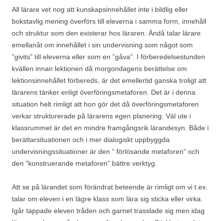
All lärare vet nog att kunskapsinnehållet inte i bildlig eller
bokstavlig mening överförs till eleverna i samma form, innehåll
och struktur som den existerar hos läraren. Ändå talar lärare
emellanåt om innehållet i sin undervisning som något som
”givits” till eleverna eller som en ”gåva”. I förberedelsestunden
kvällen innan lektionen då morgondagens berättelse om
lektionsinnehållet förbereds, är det emellertid ganska troligt att
lärarens tänker enligt överföringsmetaforen. Det är i denna
situation helt rimligt att hon gör det då överföringsmetaforen
verkar strukturerade på lärarens egen planering. Väl ute i
klassrummet är det en mindre framgångsrik lärandesyn. Både i
berättarsituationen och i mer dialogiskt uppbyggda
undervisningssituationer är den ” förlösande metaforen” och
den ”konstruerande metaforen” bättre verktyg.
Att se på lärandet som förändrat beteende är rimligt om vi t.ex.
talar om eleven i en lägre klass som lära sig sticka eller virka.
Igår tappade eleven tråden och garnet trasslade sig men idag