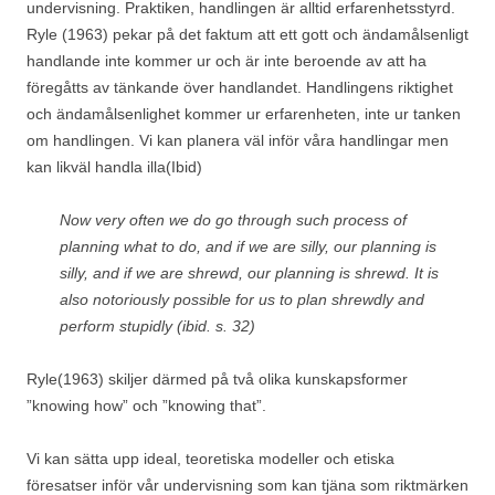
undervisning. Praktiken, handlingen är alltid erfarenhetsstyrd.
Ryle (1963) pekar på det faktum att ett gott och ändamålsenligt
handlande inte kommer ur och är inte beroende av att ha
föregåtts av tänkande över handlandet. Handlingens riktighet
och ändamålsenlighet kommer ur erfarenheten, inte ur tanken
om handlingen. Vi kan planera väl inför våra handlingar men
kan likväl handla illa(Ibid)
Now very often we do go through such process of
planning what to do, and if we are silly, our planning is
silly, and if we are shrewd, our planning is shrewd. It is
also notoriously possible for us to plan shrewdly and
perform stupidly (ibid. s. 32)
Ryle(1963) skiljer därmed på två olika kunskapsformer
”knowing how” och ”knowing that”.
Vi kan sätta upp ideal, teoretiska modeller och etiska
föresatser inför vår undervisning som kan tjäna som riktmärken