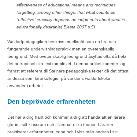
effectiveness of educational means and techniques,
forgetting, among other things, that what counts as
‘‘effective’’ crucially depends on judgments about what is
educationally desirable( Biesta 2007.s.5)
Waldorfpedagogiken beskrivs emellanåt som en bra och
fungerande undervisningspraktik men en ovetenskaplig
teorigrund. Med ovetenskaplig teorigrund åsyftas ofta då hela
det antroposofiska textkomplexet. I denna artikel kommer jag
främst att referera till Steiners pedagogiska texter då det oftast
är dessa som lärarkollegier på världens waldorfskolor
använder i arbetet
Den beprövade erfarenheten
Det har aldrig hänt och kommer aldrig att hända att en lärare
går in i sitt klassrum och tillämpar olika teorier. Läraren
praktiserar erfarenheter, egna och i viss mån andras i sin