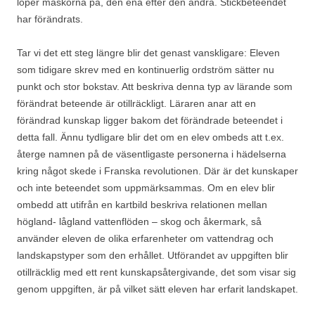
löper maskorna på, den ena efter den andra. Stickbeteendet
har förändrats.
Tar vi det ett steg längre blir det genast vanskligare: Eleven
som tidigare skrev med en kontinuerlig ordström sätter nu
punkt och stor bokstav. Att beskriva denna typ av lärande som
förändrat beteende är otillräckligt. Läraren anar att en
förändrad kunskap ligger bakom det förändrade beteendet i
detta fall. Ännu tydligare blir det om en elev ombeds att t.ex.
återge namnen på de väsentligaste personerna i hädelserna
kring något skede i Franska revolutionen. Där är det kunskaper
och inte beteendet som uppmärksammas. Om en elev blir
ombedd att utifrån en kartbild beskriva relationen mellan
högland- lågland vattenflöden – skog och åkermark, så
använder eleven de olika erfarenheter om vattendrag och
landskapstyper som den erhållet. Utförandet av uppgiften blir
otillräcklig med ett rent kunskapsåtergivande, det som visar sig
genom uppgiften, är på vilket sätt eleven har erfarit landskapet.