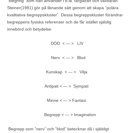
”stegring” som han använder i b.la. färgläran och växtläran.
Steiner(1981) gör på liknande sätt genom att skapa ”polära
kvalitativa begreppskluster”. Dessa begreppskluster förändrar
begreppens fysiska referenser och de får istället själslig
innebörd och betydelse.
DÖD < — > LIV
Nerv < — > Blod
Kunskap < — > Vilja
Antipati < — > Sympati
Minne < — > Fantasi
Begrepp < — > Imagination
Begrepp som ”nerv” och ”blod” betecknar då i själsligt