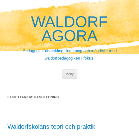
Hoppa
till
innehåll
WALDORF
AGORA
Pedagogisk utveckling, forskning och idéutbyte med
waldorfpedagogiken i fokus.
Meny
ETIKETTARKIV:
HANDLEDNING
Waldorfskolans teori och praktik