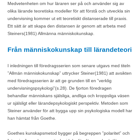
Medvetenheten om hur läraren ser på och använder sig av
olika lärande teoretiska modeller för att förstå och utveckla sin
undervisning kommer ut ett teoretiskt distanserade till praxis.
Ett sätt är att skapa den distansen är genom att arbeta med
Steiners(1981) Allmänna människokunskap.
Från människokunskap till lärandeteori
I inledningen till föredragsserien som senare utgavs med titeln
”Allmän människokunskap” uttrycker Steiner(1981) att avsikten
med föredragsserien är att ge grunden till en ”verklig
undervisningspsykologi”(s.28). De fjorton föredragen
behandlar människans själsliga, andliga och kroppsliga väsen
ur själsligt eller lärandepsykologiskt perspektiv. Metoden som
Steiner använder för att bygga upp sin psykologiska modell har
han hämtat från Goethe.
Goethes kunskapsmetod bygger på begreppen ”polaritet” och