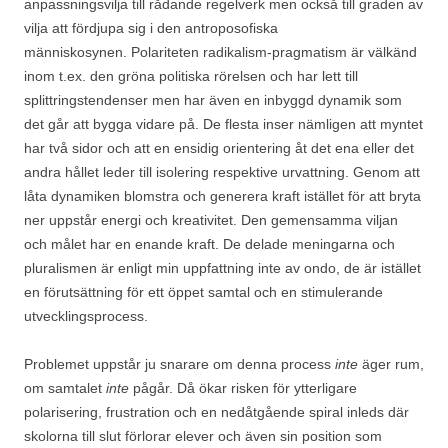
anpassningsvilja till rådande regelverk men också till graden av
vilja att fördjupa sig i den antroposofiska
människosynen. Polariteten radikalism-pragmatism är välkänd
inom t.ex. den gröna politiska rörelsen och har lett till
splittringstendenser men har även en inbyggd dynamik som
det går att bygga vidare på. De flesta inser nämligen att myntet
har två sidor och att en ensidig orientering åt det ena eller det
andra hållet leder till isolering respektive urvattning. Genom att
låta dynamiken blomstra och generera kraft istället för att bryta
ner uppstår energi och kreativitet. Den gemensamma viljan
och målet har en enande kraft. De delade meningarna och
pluralismen är enligt min uppfattning inte av ondo, de är istället
en förutsättning för ett öppet samtal och en stimulerande
utvecklingsprocess.
Problemet uppstår ju snarare om denna process
inte
äger rum,
om samtalet
inte
pågår. Då ökar risken för ytterligare
polarisering, frustration och en nedåtgående spiral inleds där
skolorna till slut förlorar elever och även sin position som