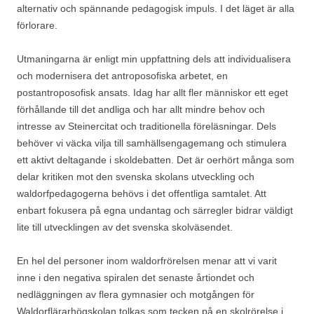
alternativ och spännande pedagogisk impuls. I det läget är alla
förlorare.
Utmaningarna är enligt min uppfattning dels att individualisera
och modernisera det antroposofiska arbetet, en
postantroposofisk ansats. Idag har allt fler människor ett eget
förhållande till det andliga och har allt mindre behov och
intresse av Steinercitat och traditionella föreläsningar. Dels
behöver vi väcka vilja till samhällsengagemang och stimulera
ett aktivt deltagande i skoldebatten. Det är oerhört många som
delar kritiken mot den svenska skolans utveckling och
waldorfpedagogerna behövs i det offentliga samtalet. Att
enbart fokusera på egna undantag och särregler bidrar väldigt
lite till utvecklingen av det svenska skolväsendet.
En hel del personer inom waldorfrörelsen menar att vi varit
inne i den negativa spiralen det senaste årtiondet och
nedläggningen av flera gymnasier och motgången för
Waldorflärarhögskolan tolkas som tecken på en skolrörelse i