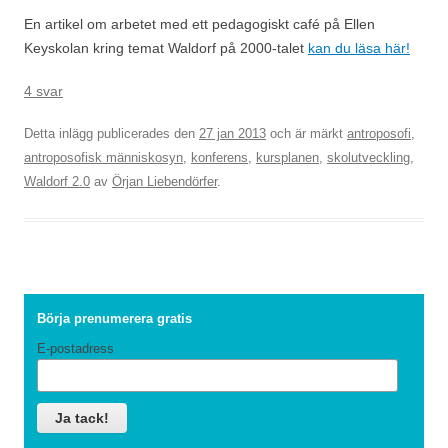
En artikel om arbetet med ett pedagogiskt café på Ellen
Keyskolan kring temat Waldorf på 2000-talet
kan du läsa här!
4 svar
Detta inlägg publicerades den
27 jan 2013
och är märkt
antroposofi
,
antroposofisk människosyn
,
konferens
,
kursplanen
,
skolutveckling
,
Waldorf 2.0
av
Örjan Liebendörfer
.
Börja prenumerera gratis
E-postadress