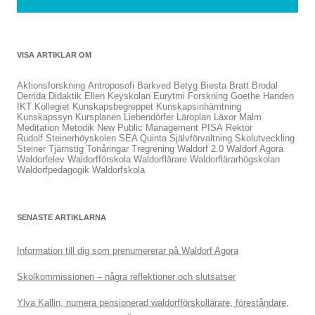
VISA ARTIKLAR OM
Aktionsforskning
Antroposofi
Barkved
Betyg
Biesta
Bratt
Brodal
Derrida
Didaktik
Ellen Keyskolan
Eurytmi
Forskning
Goethe
Handen
IKT
Kollegiet
Kunskapsbegreppet
Kunskapsinhämtning
Kunskapssyn
Kursplanen
Liebendörfer
Läroplan
Läxor
Malm
Meditation
Metodik
New Public Management
PISA
Rektor
Rudolf Steinerhöyskolen
SEA Quinta
Självförvaltning
Skolutveckling
Steiner
Tjärnstig
Tonåringar
Tregrening
Waldorf 2.0
Waldorf Agora
Waldorfelev
Waldorfförskola
Waldorflärare
Waldorflärarhögskolan
Waldorfpedagogik
Waldorfskola
SENASTE ARTIKLARNA
Information till dig som prenumererar på Waldorf Agora
Skolkommissionen – några reflektioner och slutsatser
Ylva Kallin, numera pensionerad waldorfförskollärare, föreståndare,