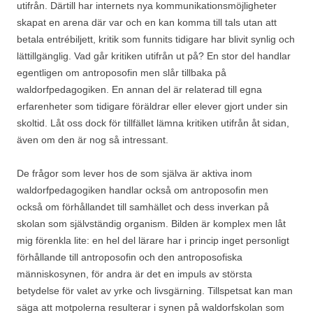
utifrån. Därtill har internets nya kommunikationsmöjligheter
skapat en arena där var och en kan komma till tals utan att
betala entrébiljett, kritik som funnits tidigare har blivit synlig och
lättillgänglig. Vad går kritiken utifrån ut på? En stor del handlar
egentligen om antroposofin men slår tillbaka på
waldorfpedagogiken. En annan del är relaterad till egna
erfarenheter som tidigare föräldrar eller elever gjort under sin
skoltid. Låt oss dock för tillfället lämna kritiken utifrån åt sidan,
även om den är nog så intressant.
De frågor som lever hos de som själva är aktiva inom
waldorfpedagogiken handlar också om antroposofin men
också om förhållandet till samhället och dess inverkan på
skolan som självständig organism. Bilden är komplex men låt
mig förenkla lite: en hel del lärare har i princip inget personligt
förhållande till antroposofin och den antroposofiska
människosynen, för andra är det en impuls av största
betydelse för valet av yrke och livsgärning. Tillspetsat kan man
säga att motpolerna resulterar i synen på waldorfskolan som