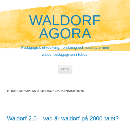
Hoppa
till
innehåll
WALDORF
AGORA
Pedagogisk utveckling, forskning och idéutbyte med
waldorfpedagogiken i fokus.
Meny
ETIKETTARKIV:
ANTROPOSOFISK MÄNNISKOSYN
Waldorf 2.0 – vad är waldorf på 2000-talet?