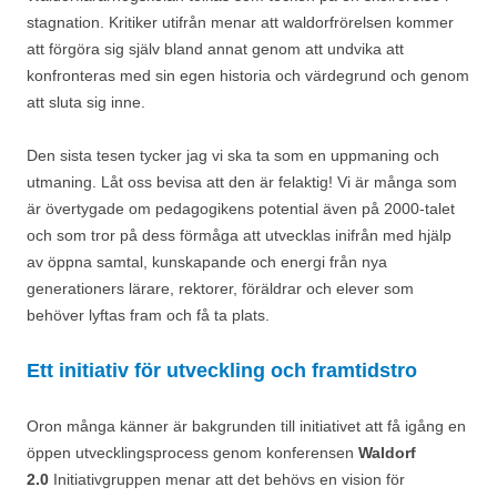
stagnation. Kritiker utifrån menar att waldorfrörelsen kommer
att förgöra sig själv bland annat genom att undvika att
konfronteras med sin egen historia och värdegrund och genom
att sluta sig inne.
Den sista tesen tycker jag vi ska ta som en uppmaning och
utmaning. Låt oss bevisa att den är felaktig! Vi är många som
är övertygade om pedagogikens potential även på 2000-talet
och som tror på dess förmåga att utvecklas inifrån med hjälp
av öppna samtal, kunskapande och energi från nya
generationers lärare, rektorer, föräldrar och elever som
behöver lyftas fram och få ta plats.
Ett initiativ för utveckling och framtidstro
Oron många känner är bakgrunden till initiativet att få igång en
öppen utvecklingsprocess genom konferensen
Waldorf
2.0
Initiativgruppen menar att det behövs en vision för