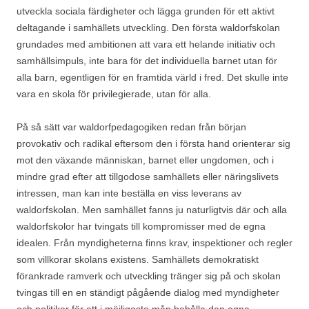
utveckla sociala färdigheter och lägga grunden för ett aktivt
deltagande i samhällets utveckling. Den första waldorfskolan
grundades med ambitionen att vara ett helande initiativ och
samhällsimpuls, inte bara för det individuella barnet utan för
alla barn, egentligen för en framtida värld i fred. Det skulle inte
vara en skola för privilegierade, utan för alla.
På så sätt var waldorfpedagogiken redan från början
provokativ och radikal eftersom den i första hand orienterar sig
mot den växande människan, barnet eller ungdomen, och i
mindre grad efter att tillgodose samhällets eller näringslivets
intressen, man kan inte beställa en viss leverans av
waldorfskolan. Men samhället fanns ju naturligtvis där och alla
waldorfskolor har tvingats till kompromisser med de egna
idealen. Från myndigheterna finns krav, inspektioner och regler
som villkorar skolans existens. Samhällets demokratiskt
förankrade ramverk och utveckling tränger sig på och skolan
tvingas till en en ständigt pågående dialog med myndigheter