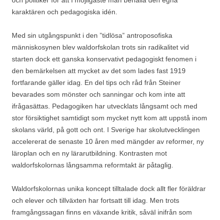
och politiker för att i möjligaste mån behålla den egna
karaktären och pedagogiska idén.
Med sin utgångspunkt i den ”tidlösa” antroposofiska
människosynen blev waldorfskolan trots sin radikalitet vid
starten dock ett ganska konservativt pedagogiskt fenomen i
den bemärkelsen att mycket av det som lades fast 1919
fortfarande gäller idag. En del tips och råd från Steiner
bevarades som mönster och sanningar och kom inte att
ifrågasättas. Pedagogiken har utvecklats långsamt och med
stor försiktighet samtidigt som mycket nytt kom att uppstå inom
skolans värld, på gott och ont. I Sverige har skolutvecklingen
accelererat de senaste 10 åren med mängder av reformer, ny
läroplan och en ny lärarutbildning. Kontrasten mot
waldorfskolornas långsamma reformtakt är påtaglig.
Waldorfskolornas unika koncept tilltalade dock allt fler föräldrar
och elever och tillväxten har fortsatt till idag. Men trots
framgångssagan finns en växande kritik, såväl inifrån som