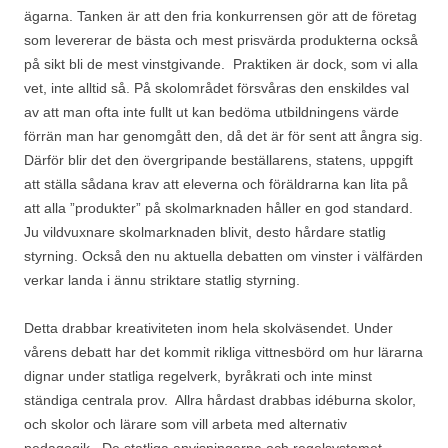
ägarna. Tanken är att den fria konkurrensen gör att de företag
som levererar de bästa och mest prisvärda produkterna också
på sikt bli de mest vinstgivande. Praktiken är dock, som vi alla
vet, inte alltid så. På skolområdet försvåras den enskildes val
av att man ofta inte fullt ut kan bedöma utbildningens värde
förrän man har genomgått den, då det är för sent att ångra sig.
Därför blir det den övergripande beställarens, statens, uppgift
att ställa sådana krav att eleverna och föräldrarna kan lita på
att alla ”produkter” på skolmarknaden håller en god standard.
Ju vildvuxnare skolmarknaden blivit, desto hårdare statlig
styrning. Också den nu aktuella debatten om vinster i välfärden
verkar landa i ännu striktare statlig styrning.
Detta drabbar kreativiteten inom hela skolväsendet. Under
vårens debatt har det kommit rikliga vittnesbörd om hur lärarna
dignar under statliga regelverk, byråkrati och inte minst
ständiga centrala prov. Allra hårdast drabbas idéburna skolor,
och skolor och lärare som vill arbeta med alternativ