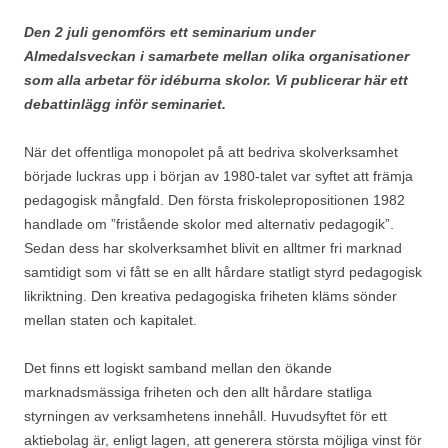
Den 2 juli genomförs ett seminarium under
Almedalsveckan i samarbete mellan olika organisationer
som alla arbetar för idéburna skolor. Vi publicerar här ett
debattinlägg inför seminariet.
När det offentliga monopolet på att bedriva skolverksamhet
började luckras upp i början av 1980-talet var syftet att främja
pedagogisk mångfald. Den första friskolepropositionen 1982
handlade om ”fristående skolor med alternativ pedagogik”.
Sedan dess har skolverksamhet blivit en alltmer fri marknad
samtidigt som vi fått se en allt hårdare statligt styrd pedagogisk
likriktning. Den kreativa pedagogiska friheten kläms sönder
mellan staten och kapitalet.
Det finns ett logiskt samband mellan den ökande
marknadsmässiga friheten och den allt hårdare statliga
styrningen av verksamhetens innehåll. Huvudsyftet för ett
aktiebolag är, enligt lagen, att generera största möjliga vinst för