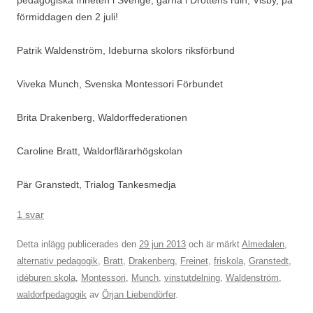
pedagogiska friheten i Sverige, gärna i Drottens ruin, Visby, på
förmiddagen den 2 juli!
Patrik Waldenström, Ideburna skolors riksförbund
Viveka Munch, Svenska Montessori Förbundet
Brita Drakenberg, Waldorffederationen
Caroline Bratt, Waldorflärarhögskolan
Pär Granstedt, Trialog Tankesmedja
1 svar
Detta inlägg publicerades den
29 jun 2013
och är märkt
Almedalen
,
alternativ pedagogik
,
Bratt
,
Drakenberg
,
Freinet
,
friskola
,
Granstedt
,
idéburen skola
,
Montessori
,
Munch
,
vinstutdelning
,
Waldenström
,
waldorfpedagogik
av
Örjan Liebendörfer
.