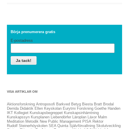
Börja prenumerera gratis
E-postadress
VISA ARTIKLAR OM
Aktionsforskning
Antroposofi
Barkved
Betyg
Biesta
Bratt
Brodal
Derrida
Didaktik
Ellen Keyskolan
Eurytmi
Forskning
Goethe
Handen
IKT
Kollegiet
Kunskapsbegreppet
Kunskapsinhämtning
Kunskapssyn
Kursplanen
Liebendörfer
Läroplan
Läxor
Malm
Meditation
Metodik
New Public Management
PISA
Rektor
Rudolf Steinerhöyskolen
SEA Quinta
Självförvaltning
Skolutveckling