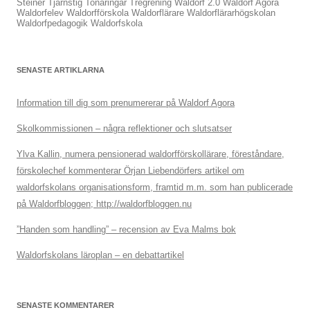
Steiner
Tjärnstig
Tonåringar
Tregrening
Waldorf 2.0
Waldorf Agora
Waldorfelev
Waldorfförskola
Waldorflärare
Waldorflärarhögskolan
Waldorfpedagogik
Waldorfskola
SENASTE ARTIKLARNA
Information till dig som prenumererar på Waldorf Agora
Skolkommissionen – några reflektioner och slutsatser
Ylva Kallin, numera pensionerad waldorfförskollärare, föreståndare,
förskolechef kommenterar Örjan Liebendörfers artikel om
waldorfskolans organisationsform, framtid m.m. som han publicerade
på Waldorfbloggen; http://waldorfbloggen.nu
”Handen som handling” – recension av Eva Malms bok
Waldorfskolans läroplan – en debattartikel
SENASTE KOMMENTARER