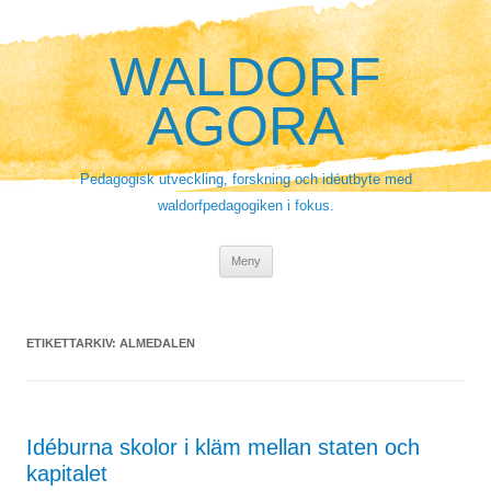
Hoppa
till
innehåll
WALDORF
AGORA
Pedagogisk utveckling, forskning och idéutbyte med
waldorfpedagogiken i fokus.
Meny
ETIKETTARKIV:
ALMEDALEN
Idéburna skolor i kläm mellan staten och
kapitalet