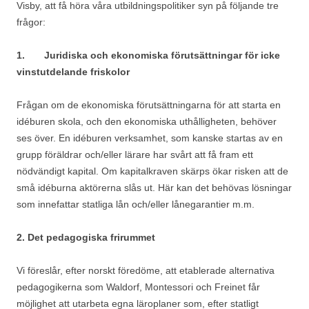
Visby, att få höra våra utbildningspolitiker syn på följande tre
frågor:
1.
Juridiska och ekonomiska förutsättningar för icke
vinstutdelande friskolor
Frågan om de ekonomiska förutsättningarna för att starta en
idéburen skola, och den ekonomiska uthålligheten, behöver
ses över. En idéburen verksamhet, som kanske startas av en
grupp föräldrar och/eller lärare har svårt att få fram ett
nödvändigt kapital. Om kapitalkraven skärps ökar risken att de
små idéburna aktörerna slås ut. Här kan det behövas lösningar
som innefattar statliga lån och/eller lånegarantier m.m.
2. Det pedagogiska frirummet
Vi föreslår, efter norskt föredöme, att etablerade alternativa
pedagogikerna som Waldorf, Montessori och Freinet får
möjlighet att utarbeta egna läroplaner som, efter statligt