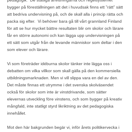
pedagogik. De statliga anvisningarna och regelsystemet
bygger på föreställningen att det i huvudsak finns ett ”rätt” sätt
att bedriva undervisning på, och de skall alla i princip rätta och
packa sig efter. Vi behöver bara gå till vårt grannland Finland
för att se hur mycket bättre resultaten blir om skolor och lärare
får en större autonomi och kan lägga upp undervisningen på
ett sätt som utgår från de levande människor som deltar i den
som elever och lärare.
Vi som företräder idéburna skolor tänker inte lägga oss i
debatten om vilka villkor som skall gälla på den kommersiella
utbildningsmarknaden. Men vi vill slippa vara en del av den.
Det måste finnas ett utrymme i det svenska skolväsendet
också för skolor som inte är vinstdrivande, som sätter
elevernas utveckling före vinstens, och som bygger på kreativ
mångfald, inte statligt styrd likriktning av det pedagogiska
innehållet.
Mot den här bakgrunden begär vi, inför årets politikervecka i